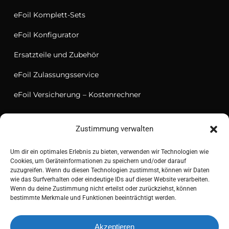
eFoil Komplett-Sets
eFoil Konfigurator
Ersatzteile und Zubehör
eFoil Zulassungsservice
eFoil Versicherung – Kostenrechner
Zustimmung verwalten
Sie haben Fragen?
Um dir ein optimales Erlebnis zu bieten, verwenden wir Technologien wie
Cookies, um Geräteinformationen zu speichern und/oder darauf
zuzugreifen. Wenn du diesen Technologien zustimmst, können wir Daten
Rückruf vereinbaren
wie das Surfverhalten oder eindeutige IDs auf dieser Website verarbeiten.
Wenn du deine Zustimmung nicht erteilst oder zurückziehst, können
bestimmte Merkmale und Funktionen beeinträchtigt werden.
Zum Kontaktcenter
Akzeptieren