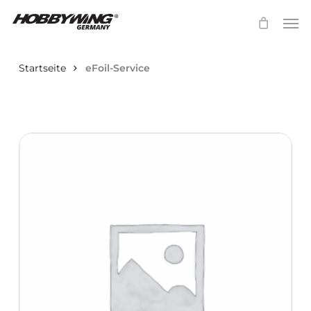
Skip
Menu
Men
to
main
Startseite
eFoil-Service
content